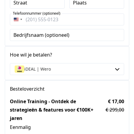
Straat
Plaats
Telefoonnummer (optioneel)
Verenigde
Staten
Bedrijfsnaam (optioneel)
+1
Hoe wil je betalen?
iDEAL | Wero
Besteloverzicht
Online Training - Ontdek de
€ 17,00
strategieën & features voor €100K+
€ 299,00
jaren
Eenmalig