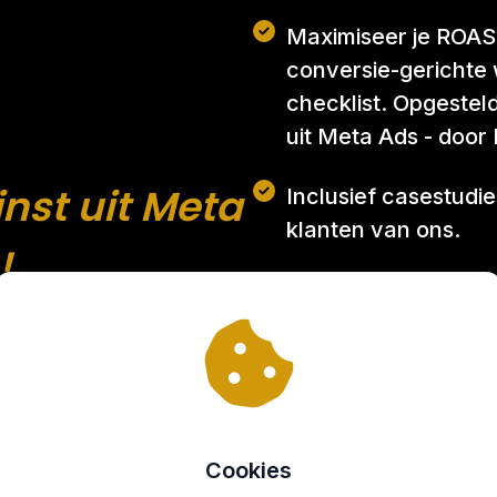
Maximiseer je ROAS
conversie-gerichte 
checklist. Opgeste
uit Meta Ads - door
nst uit Meta
Inclusief casestudi
klanten van ons.
!
Gebaseerd op de b
beïnvloedingsprinc
technieken.
ebshop
Zodat minimaal 2-5
 Checklist!
overgaan tot aanko
Cookies