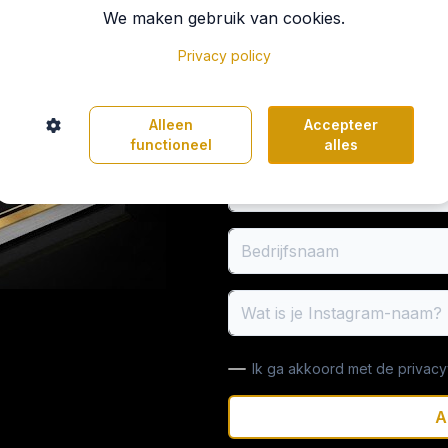
Compleet digitaal 
We maken gebruik van cookies.
best practices.
Privacy policy
Alleen
Accepteer
Voornaam
functioneel
alles
E-mail
Bedrijfsnaam
Wat is je Instagram-naam?
Ik ga akkoord met de privacy
A