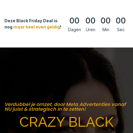
00
00
00
00
Deze Black Friday Deal is
nog
maar heel even geldig
!
Dagen
Uren
Min
Sec
Verdubbel je omzet, door Meta Advertenties vanaf
NU juist & strategisch in te zetten!
CRAZY BLACK