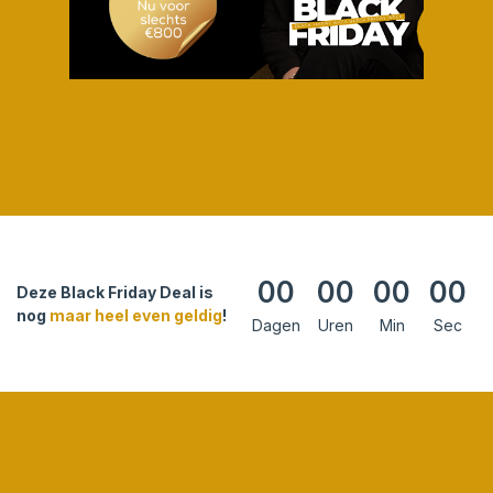
00
00
00
00
Deze Black Friday Deal is
nog
maar heel even geldig
!
Dagen
Uren
Min
Sec