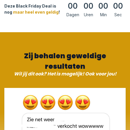
00
00
00
00
Deze Black Friday Deal is
nog
maar heel even geldig
!
Dagen
Uren
Min
Sec
Zij behalen geweldige
resultaten
Wil jij dit ook? Het is mogelijk! Ook voor jou!