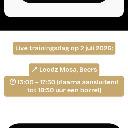
Live trainingsdag op 2 juli 2026:
📍 Loodz Mosa, Beers
🕐 13:00 – 17:30 (daarna aansluitend
tot 18:30 uur een borrel)