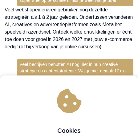
super snel op te schalen, mits je weet wat je doet
Veel webshopeigenaren gebruiken nog dezelfde
strategieën als 1 à 2 jaar geleden. Ondertussen veranderen
AI, creatives en advertentieplatformen zoals Meta het
speelveld razendsnel. Ontdek welke ontwikkelingen er écht
toe doen voor groei in 2026 en 2027 met jouw e-commerce
bedrijf (of bij verkoop van je online cursussen).
Veel bedrijven benutten AI nog niet in hun creative-
strategie en contentstrategie. Wat je met gemak 10+ u
per week kan besparen als je dit wél slim implementeert
Succesvolle merken maken niet alleen betere advertenties.
Ze testen sneller, produceren meer creatives en gebruiken
AI om tijd te besparen. Want creatives maken? Dat kost -
als je het nog zoals 1 à 2 jaar geleden doet - ontzettend
veel tijd. Wij laten je zien hoe het slimmer en efficiënter kan.
Hoe je 100+ ads in minuten maakt. En itereert op wat
Cookies
werkt.