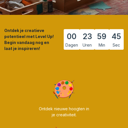
Ontdek je creatieve
00
23
59
44
potentieel met Level Up!
Begin vandaag nog en
Dagen
Uren
Min
Sec
laat je inspireren!
Ontdek nieuwe hoogten in
je creativiteit.