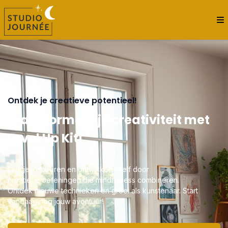
Ontdek je creatieve potentieel!
Transformeer je creativiteit met
Level Up Kit!
Laat je inspireren en ontwikkel jezelf door
creatieve oefeningen die mindfulness combineren.
Ontdek nieuwe technieken en groei als kunstenaar. Start
vandaag nog jouw avontuur!