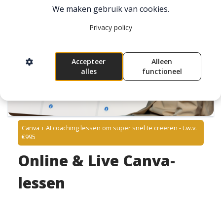
We maken gebruik van cookies.
Privacy policy
Accepteer
Alleen
alles
functioneel
Canva + AI coaching lessen om super snel te creëren - t.w.v.
€995
Online & Live Canva-
lessen