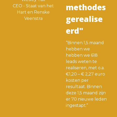
methodes
CEO - Staat van het
Hart en Renske
gerealise
Veenstra
erd"
“Binnen 1,5 maand
hebben we
hebben we 618
leads weten te
realiseren, met o.a.
€1,20 – € 2,27 euro
kosten per
resultaat. Binnen
deze 1,5 maand zijn
er 70 nieuwe leden
ingestapt.”