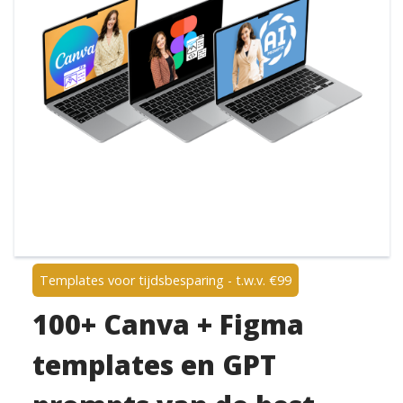
Templates voor tijdsbesparing - t.w.v. €99
100+ Canva + Figma
templates en GPT