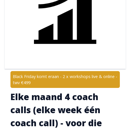
Black Friday komt eraan - 2 x workshops live & online -
twv €499
Elke maand 4 coach
calls (elke week één
coach call) - voor die