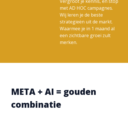
Vergroot je kennis, en stop
met AD HOC campagnes.
Wij leren je de beste
strategieën uit de markt.
Waarmee je in 1 maand al
een zichtbare groei zult
merken.
META + AI = gouden
combinatie