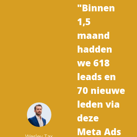
"Binnen
1,5
maand
hadden
we 618
leads en
70 nieuwe
leden via
deze
Meta Ads
Wesley Tax